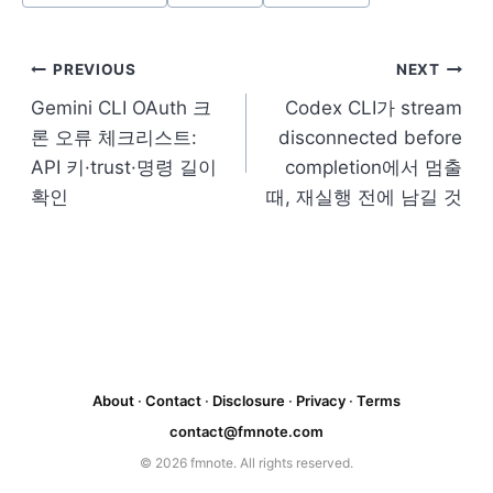
Post Tags:
글
PREVIOUS
NEXT
Gemini CLI OAuth 크
Codex CLI가 stream
탐
론 오류 체크리스트:
disconnected before
색
API 키·trust·명령 길이
completion에서 멈출
확인
때, 재실행 전에 남길 것
About
·
Contact
·
Disclosure
·
Privacy
·
Terms
contact@fmnote.com
© 2026 fmnote. All rights reserved.